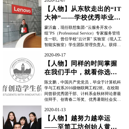
2020-12-07
【人物】从东软走出的“IT
大神”——学校优秀毕业生
蒙沂鑫专访
蒙沂鑫，现任联想集团-“云服务开发小
组”PS（Professional Service）专家服务管培
生一职。曾任学校“云计算” 实验室（现人工
智能实验室）学生团队管理负责人。获得过
第九届全国大学生电子商务“创新，创意及
2020-09-17
创业”挑战赛四川省一等奖、“蓝桥杯”软件
创业团队赛省级三等奖、“创青春”四川省大
【人物】同样的时间掌握
学生创新创业大赛实践挑战赛铜奖、成都东
在我们手中，就看你选择
软学院“优秀团员”、“优秀学生干部”等荣
誉。曾代表成都东软学院，...
怎么使用它们——记绎文
陈文鹏，中国共产党党员，毕业于计算机科
化传播有限...
学与工程系2016级物联网工程2班。在校期
间曾获优秀团干部、计科系金秋杯辩论赛最
佳辩手、创青春二等奖、优秀暑期社会实践
三下乡志愿服务队等荣誉；曾任计科系学生
2020-01-13
会副主席、摄影协会会长。2018年4月启动
项目开始创业，入驻SOVO大学生创业中
【人物】越努力越幸运
心，在SOVO创业老师和学校各领导老师的
——至简工坊创始人黄关
指导帮...