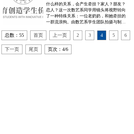
挂》获国际纪录片大赛奖
什么样的关系，会产生牵挂？家人？朋友？
项专访
恋人？这一次数艺系同学用镜头将视野转向
了一种特殊关系：一位老奶奶，和她牵挂的
一群流浪狗。由数艺系学生团队拍摄与制作
的纪录片《单奶奶的牵挂》，参与国际影视
类专业重要赛事中国（广州）国际纪录片
总数：55
首页
上一页
2
3
4
5
6
节、第五届中国国际大学生纪录片大赛，在
全世界36个国家和地区的252所高校的785部
下一页
尾页
页次：4/6
大学生...