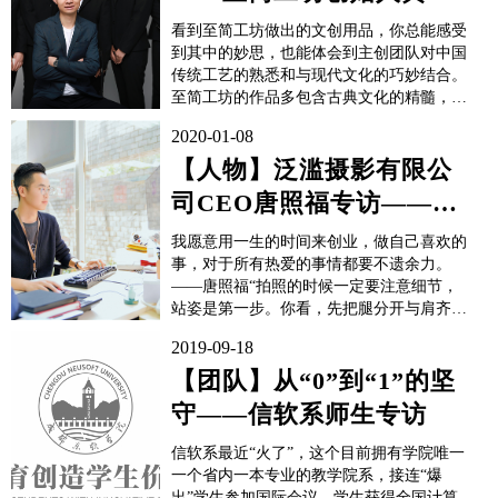
洪专访
看到至简工坊做出的文创用品，你总能感受
到其中的妙思，也能体会到主创团队对中国
传统工艺的熟悉和与现代文化的巧妙结合。
至简工坊的作品多包含古典文化的精髓，多
采用木材作为创作原料，经过加工制成各种
2020-01-08
精妙的艺术品或实用工具。作品古朴而有质
感，热爱中国传统文化的人，定然会对这些
【人物】泛滥摄影有限公
文创作品产生好奇。而创设至简工坊的创始
司CEO唐照福专访——脚
人是谁呢？我们...
踏实地，仰望星空
我愿意用一生的时间来创业，做自己喜欢的
事，对于所有热爱的事情都要不遗余力。
——唐照福“拍照的时候一定要注意细节，
站姿是第一步。你看，先把腿分开与肩齐
宽，然后手这样架住相机，能最大限度地减
2019-09-18
少人体抖动带来的影响……”唐照福培训新
成员的时候总是行动迅速，语句干练，成员
【团队】从“0”到“1”的坚
必须要全神贯注才能吸收到尽可能多的知识
守——信软系师生专访
点。尽管如此，成员们都很佩服他的工作...
信软系最近“火了”，这个目前拥有学院唯一
一个省内一本专业的教学院系，接连“爆
出”学生参加国际会议、学生获得全国计算