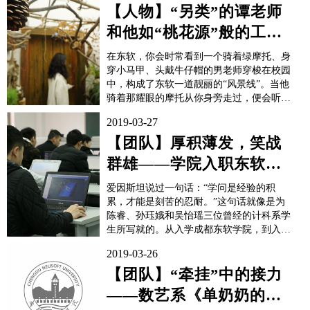
排相关节目。2018年带领校队比赛，艺术集
【人物】“另类”的谭老师
体操获全国一等奖2017年，带领...
和他如“桃花源”般的工作
室
在东软，你会时常看到一个骑着绿摩托、身
穿小马甲、头戴牛仔帽的男老师穿梭在校园
中，构成了东软一道靓丽的“风景线”。当他
骑着那耀眼的摩托从你身旁走过，便会听到
同学们窃窃私语：“他是谁？”“这摩托也太
2019-03-27
酷了吧！”“他是老师吗？”没错，他是老
师。他是来自学院数字艺术系的谭小军老
【团队】厚积薄发，笑战
师。他“藏匿”于A3二楼那个堆满“花草树
群雄——学院入职东软集
木”，犹如“...
团学子专访
爱因斯坦说过一句话：“学问是经验的积
累，才能是刻苦的忍耐。”这句话就像是为
陈睿、孙珏娥和吴怡瑶三位曾经的计科系学
生所写就的。从入学成都东软学院，到入职
东软集团，他们实现了从学生到员工的身份
2019-03-26
转换，也与“东软”这两个字，结下了不解之
缘。现在，他们以集团员工的身份再次回到
【团队】“牵挂”中的接力
校园，为学院信息安全方向班的大三学生进
——数艺系《单奶奶的牵
行授课，在身份转...