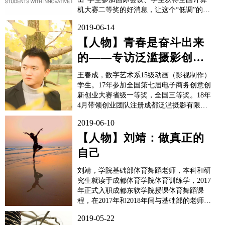
机大赛二等奖的好消息，让这个“低调”的院
系受到了全院关注。“不鸣则已，一鸣惊
2019-06-14
人”，这不，新闻社的记者们看到这阵仗立
马坐不住了，立马前往信软系向获得成绩的
【人物】青春是奋斗出来
师生们取经。到底是怎么样的教学，能培养
的——专访泛滥摄影创始
出这样优秀的学子，又是怎样的院系，能锻
炼出这样优秀的老师呢？且让小编一探究
人王春成
王春成，数字艺术系15级动画（影视制作）
竟。从“0”到“1...
学生。17年参加全国第七届电子商务创意创
新创业大赛省级一等奖，全国三等奖。18年
4月带领创业团队注册成都泛滥摄影有限公
司，并入驻学校创业中心——SOVO。2018
2019-06-10
年9月被评为数字艺术系优秀学生代表，曾
任数字艺术系国际合作部理事长，现任成都
【人物】刘靖：做真正的
泛滥摄影有限公司总经理。为什么走上职业
自己
摄...
刘靖，学院基础部体育舞蹈老师，本科和研
究生就读于成都体育学院体育训练学，2017
年正式入职成都东软学院授课体育舞蹈课
程，在2017年和2018年间与基础部的老师们
一同带领学院团队参加艺术集体操比赛获全
2019-05-22
国一等奖，主持学院2017年新年晚会，并编