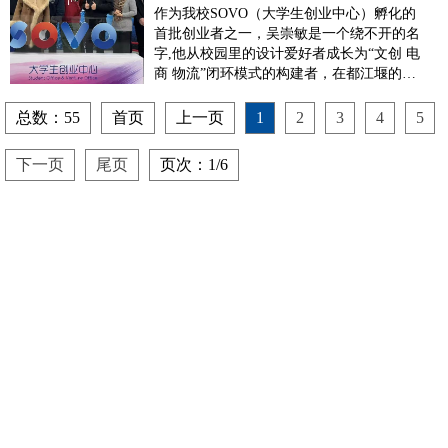
崇敏的创业之路与产业振
作为我校SOVO（大学生创业中心）孵化的
兴实践
首批创业者之一，吴崇敏是一个绕不开的名
字,他从校园里的设计爱好者成长为“文创 电
商 物流”闭环模式的构建者，在都江堰的乡
村振兴与文创产业版图中，用18年时间书写
了从技术青年到乡土赋能者的转型传奇。校
总数：55
首页
上一页
1
2
3
4
5
园创业启蒙：创新种子深耕SOVO土壤2006
年，当“大学生创业”在国内仍是一个充满未
下一页
尾页
页次：1/6
知的词汇时，我校大学生...