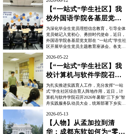
2026-06-12
【“一站式”学生社区】我
校外国语学院各基层党支
部开展毕业生党员主题教
为深化毕业生党员理想信念教育，引导全体
育座谈会
党员铭记入党初心、勇担时代使命，近日，
外国语学院各基层党支部在 “一站式”学生社
区开展毕业生党员主题教育座谈会。各支部
结合工作实际，围绕“铭记入党初心，践行
2026-05-22
使命担当”“深学笃行新思想，挺膺担当向未
来”“党徽闪耀毕业季，青春逐梦再出发”三
【“一站式”学生社区】我
大主题开展学习交流，会议由各党支部书记
校计算机与软件学院召开
主持，...
2026年暑期“三下乡”社会
为扎实推进实践育人工作，充分发挥“一站
实...
式”学生社区综合育人阵地作用，近日，计
算机与软件学院召开2026年暑期“三下乡”智
舟实践服务队动员大会，统筹部署下乡实践
各项工作。学院团委书记及全体实践队员参
2026-05-13
会。会上，实践队带队总领队围绕实践育人
目标提出明确要求：全体队员要服从指导团
【人物】从孟加拉到清
队统一调度，高质量完成基层调研、志愿服
华：成都东软如何为“零基
务等实...