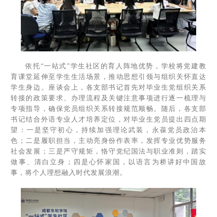
依托“一站式”学生社区的育人阵地优势，学校将党建教
育课堂延伸至学生生活场景，推动思想引领与组织关怀直达
学生身边。座谈会上，各支部书记首先对毕业生党组织关系
转接的政策要求、办理流程及关键注意事项进行逐一梳理与
专项指导，确保党员组织关系转接规范顺畅。随后，各支部
书记结合外语专业人才培养定位，对毕业生党员提出四点期
望：一是坚守初心，持续加强理论武装，永葆党员政治本
色；二是履职担当，主动亮身份作表率，发挥专业优势服务
社会发展；三是严守规矩，恪守党纪国法与职业准则，踏实
做事、清白立身；四是心怀家国，以语言为桥讲好中国故
事，将个人理想融入时代发展浪潮。