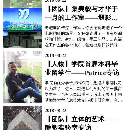
2018-08-22
【团队】集美貌与才华于
一身的工作室——堰影传
媒工作室采访
走进堰影传媒工作室，你会感觉走进了一个
电影拍摄的场景，又好像走进了一间有格调
的咖啡馆。射灯、绿植、手工艺品……点缀
在工作室的各个地方，营造出别样的韵味。
细节之处见真章，能够将工作室布置得如此
2018-08-22
温馨的老师和同学，一定是热爱生活的人。
工作室内景在这里，你能做什么？堰影传媒
【人物】学院首届本科毕
工作室坐落在学院数艺系办公楼的顶层，责
业留学生——Patrice专访
任老师是付一...
学院的优秀学子层出不穷，想必大家都快习
以为常了，这不，就连我们学院的第一批留
学生中，也有人突出重围，考上了美国卡内
基梅隆大学信息技术专业硕士研究生。今年
8月，他就会带着“中国知识”以及“卢旺达血
2018-08-22
统”走向America了！祝贺学院信软系14级软
件工程专业留学生Nostalgie Patrice，成功打
【团队】立体的艺术——
开通往享誉世界的私...
雕塑实验室专访