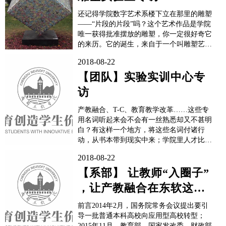
还记得学院数字艺术系楼下立在那里的雕塑
——“片段的片段”吗？这个艺术作品是学院
唯一获得批准摆放的雕塑，你一定很好奇它
的来历。它的诞生，来自于一个叫雕塑艺术
研究的实验室。《片段的片段》-王靖云在
2018-08-22
A7实验室大楼里面，你一定不会走错的一
个实验室，就是雕塑艺术研究实验室。因为
【团队】实验实训中心专
实验室门口矗立着一个近两米的断臂维纳斯
访
雕塑，让你对这个实验...
产教融合、T-C、教育教学改革……这些专
用名词听起来会不会有一丝熟悉却又不甚明
白？有这样一个地方，将这些名词付诸行
动，从书本带到现实中来；学院里人才比比
皆是，但你是否知晓，还是那个地方，让这
2018-08-22
些人在本职工作之外各显神通。这个地方，
便是学院的实验实训中心。这一次，记者们
【系部】 让教师“入圈子”
找到了实验实训中心的“顶梁柱”——主任罗
，让产教融合在东软这片
频捷老师，...
沃土上开花结果 ——学院
前言2014年2月，国务院常务会议提出要引
数字艺术...
导一批普通本科高校向应用型高校转型；
2015年11月，教育部、国家发改委、财政部