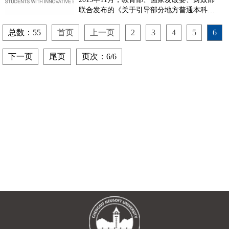
联合发布的《关于引导部分地方普通本科高
校向应用型转变的指导意见》（教发
[2015]7号）；2016年3月，四川省教育厅 四
总数：55
首页
上一页
2
3
4
5
6
川省发展和改革委员会 四川省财政厅 四川
省经济和信息化委员会 四川省人力资源和
下一页
尾页
页次：6/6
社会保障厅联合发布《关于引导部分地方普
通本科高校向应用型转...