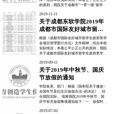
的原则，我院关于成都市“一带一路”留学生
政府奖学金评定工作已结束，现将评比结果
2019-11-11
公示如下，成都东软学院2019年成都市“一
带一路”留学生政府奖学金获奖名单：如有
关于成都东软学院2019年
不同意见，请在公示时间内，向成都东软学
成都市国际友好城市留学
院国...
生政府奖学金获奖名单公
根据《成都市国际友好城市留学生政府奖学
示
金项目管理暂行办法》文件精神，结合本校
实际情况，本着公平公正公开的原则，我院
关于成都市国际友好城市留学生政府奖学金
评定工作已结束，现将评比结果公示如下，
2019-09-11
成都东软学院2019年成都市国际友好城市留
学生政府奖学金获奖名单：如有不同意见，
关于2019年中秋节、国庆
请在公示时间内，向成都东软学院国际合作
节放假的通知
部反映。公...
学院各系、部门：根据《国务院关于修改<
全国年节及纪念日放假办法>的决定》，结
合我院实际， 现将我院2019年中秋节、国
庆节有关放假事项通知如下：一、放假时间
中秋节放假1天，2019年9月13日（星期五）
2019-07-02
放假，与周末连休，9月16日（星期一）上