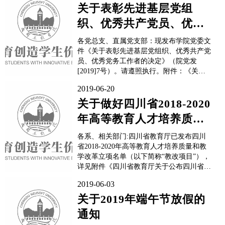
班；国庆节10月1日至7日放假调休，共7
关于表彰先进基层党组
天，9月29日（星期日）、10月12日（...
织、优秀共产党员、优秀
党务工作者的决定
各党总支、直属党支部：现发布学院党委文
件《关于表彰先进基层党组织、优秀共产党
员、优秀党务工作者的决定》（院党发
[2019]7号）。请遵照执行。附件：《关于
表彰先进基层党组织、优秀共产党员、优秀
2019-06-20
党务工作者的决定 》中共成都东软学院委
员会2019年7月1日
关于做好四川省2018-2020
年高等教育人才培养质量
和教学改革项目建设工
各系、相关部门:四川省教育厅已发布四川
作...
省2018-2020年高等教育人才培养质量和教
学改革立项名单（以下简称“教改项目”），
详见附件《四川省教育厅关于公布四川省
2018-2020年高等教育人才培养质量和教学
2019-06-03
改革立项名单的通知》（川教函〔2019〕
270号，以下简称《通知》），我院共有9个
关于2019年端午节放假的
项目获批立项（其中5个为“互联...
通知