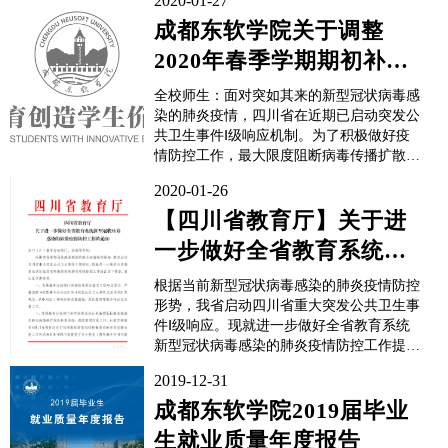
2020-01-27
成都东软学院关于调整
2020年春季学期期初补考
时间安排的通知
全校师生：面对突如其来的新型冠状病毒感
染的肺炎疫情，四川省在近期已启动突发公
共卫生事件Ⅰ级响应机制。为了积极做好疫
情防控工作，最大限度阻断病毒传播扩散渠
道，根据国家和四川省的统一部署，经学院
2020-01-26
研究决定，调整2020年春季学期初举行的补
考时间安排。原定于2月26—28日举行的
【四川省教育厅】关于进
2019年秋季学期期末考试的补考安排调整到
一步做好全省教育系统新
2...
型冠状病毒感染的肺炎疫
根据当前新型冠状病毒感染的肺炎疫情防控
情防控工作...
形势，我省启动四川省重大突发公共卫生事
件Ⅰ级响应。现就进一步做好全省教育系统
新型冠状病毒感染的肺炎疫情防控工作提出
以下要求，请认真贯彻落实。​​​​​​​
2019-12-31
成都东软学院2019届毕业
生就业质量年度报告