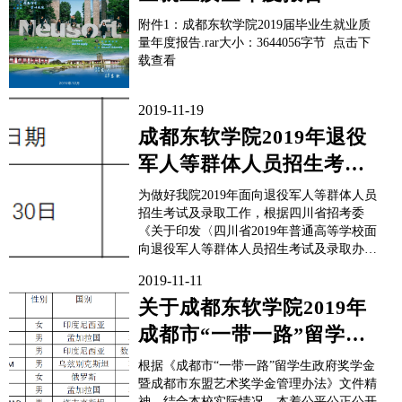
附件1：成都东软学院2019届毕业生就业质
量年度报告.rar大小：3644056字节 点击下
载查看
2019-11-19
成都东软学院2019年退役
军人等群体人员招生考试
工作实施方案
为做好我院2019年面向退役军人等群体人员
招生考试及录取工作，根据四川省招考委
《关于印发〈四川省2019年普通高等学校面
向退役军人等群体人员招生考试及录取办
法〉的通知》（川招考委〔2019〕68号）的
2019-11-11
有关规定，结合我校高职技术技能专业人才
培养要求，根据不同群体考生特点，综合考
关于成都东软学院2019年
虑招生计划，研究制定本考试办法。一、考
成都市“一带一路”留学生
试基本...
政府奖学金获奖名单公示
根据《成都市“一带一路”留学生政府奖学金
暨成都市东盟艺术奖学金管理办法》文件精
神，结合本校实际情况，本着公平公正公开