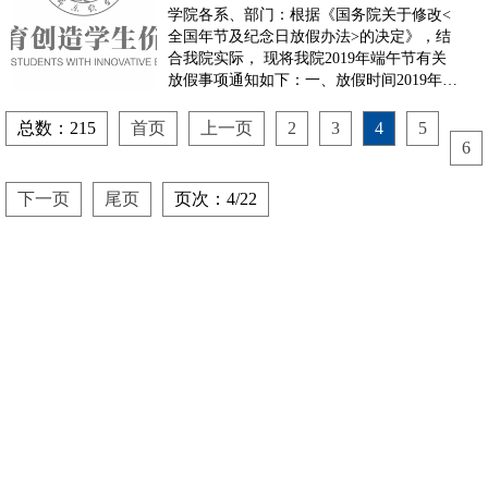
学院各系、部门：根据《国务院关于修改<
全国年节及纪念日放假办法>的决定》，结
合我院实际， 现将我院2019年端午节有关
放假事项通知如下：一、放假时间2019年6
月7日（星期五）放假调休，与周末连休。
二、请各单位根据教学和工作情况做好各项
总数：215
首页
上一页
2
3
4
5
安排。放假期间，各单位要认真做好防火防
6
盗，安全保卫等各项工作，相关部门要做好
值班安排，...
下一页
尾页
页次：4/22