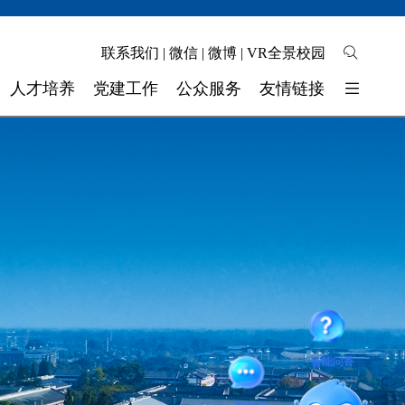
联系我们
|
微信
|
微博
|
VR全景校园
人才培养
党建工作
公众服务
友情链接
培养模式
校园地图
东软睿新科技集团
教学质量
自助缴费
大连东软信息学院
学生工作
校长信箱
广东东软学院
校 团 委
联系我们
四川省高校网络理政平台
实验实训
师资力量
智能问答
奖助学金