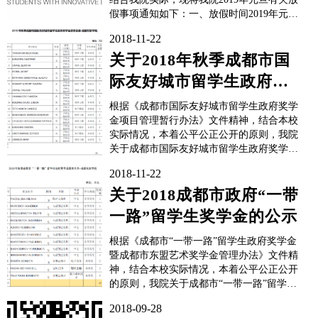
假事项通知如下：一、放假时间2019年元旦
从2018年12月30日（星期日）至2019年1月1
2018-11-22
日（星期二）放假调休，共3天。12月29日
（星期六）上班。二、请各单位根据教学和
关于2018年秋季成都市国
工作情况做好各...
际友好城市留学生政府奖
学金获奖名单公示
根据《成都市国际友好城市留学生政府奖学
金项目管理暂行办法》文件精神，结合本校
实际情况，本着公平公正公开的原则，我院
关于成都市国际友好城市留学生政府奖学金
评定工作已结束，现将评比结果公示如下，
2018-11-22
2018年秋季成都市国际友好城市留学生政府
奖学金获奖者名单：如有不同意见，请在公
关于2018成都市政府“一带
示时间内，向成都东软学院国际合作部反
一路”留学生奖学金的公示
映。公示时...
根据《成都市“一带一路”留学生政府奖学金
暨成都市东盟艺术奖学金管理办法》文件精
神，结合本校实际情况，本着公平公正公开
的原则，我院关于成都市“一带一路”留学生
政府奖学金评定工作已结束，现将评比结果
2018-09-28
公示如下，2018年秋季成都市“一带一路”留