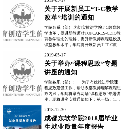
2019-05-17
关于开展新员工“T-C教学
改革”培训的通知
学院各系（部）:为切实推进学院T-C教育教
学改革，促进新教师对TOPCARES-CDIO教
育教学理念的理解，提升新教师课程建设及
课堂教学水平，学院将开展新员工“T-C教学
改革”培训讲座。现将培训安排通知如下：
2019-05-17
1.培训时间：2019年5月21日（星期二）下
午16:30；2.地点：A3104国际报告厅;3.主讲
关于举办“课程思政”专题
人：信息...
讲座的通知
学院各系（部）: 为了有效推进学院课
程思政建设工作，帮助系部教师理解课程思
政内涵，学院将举办两场“课程思政”专题讲
座。现将讲座安排通知如下：第一场：1.讲
座时间：2019年5月20日（星期一）中午
2018-12-30
13:00；2.讲座地点：A3104国际报告厅;3.主
讲 人：思想政治理论课教学部邬婷老师；4.
成都东软学院2018届毕业
参会人员：计算机科学与工程系...
生就业质量年度报告