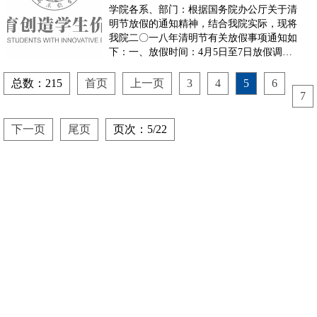
学院各系、部门：根据国务院办公厅关于清
明节放假的通知精神，结合我院实际，现将
我院二〇一八年清明节有关放假事项通知如
下：一、放假时间：4月5日至7日放假调
休，共3天，其中4月5日(星期四，农历清明
节当日)为国家法定节假日。4月8日(星期日)
总数：215
首页
上一页
3
4
5
6
上班。二、请各单位根据教学和工作情况做
7
好各项安排。放假期间，各单位要认真做好
防...
下一页
尾页
页次：5/22