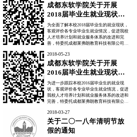
学生政府奖学金获奖者名单： 如有不同意
成都东软学院关于开展
见，请在公示时间内，向成都东软学院国
2018届毕业生就业现状调
际...
查的通知
为全面了解本校2018届毕业生的就业现状，
客观评价各专业毕业生就业情况，促进我校
人才培养计划和就业服务体系的改进和完
善，特委托成都莱弗朗教育科技有限公司
（莱弗朗研究院）在近期对2018届毕业生毕
2018-05-23
业后的就业状况进行问卷调查。问卷调查时
间：2018年9月29日—2018年10月31日问卷
成都东软学院关于开展
调查对象：成都东软学院2018届全体应...
2016届毕业生就业现状调
查的通知
为进一步跟踪本校2016届毕业生的就业现
状，客观评价各专业毕业生就业情况，促进
我校人才培养计划和就业服务体系的改进和
完善，特委托成都莱弗朗教育科技有限公司
在近期对2016届毕业生毕业后的就业状况进
2018-03-27
行问卷调查。问卷调查时间：2018年5月10
日—2018年6月25日问卷调查对象：成都东
关于二〇一八年清明节放
软学院2016届全体往届毕业生问卷调查主要
假的通知
内...