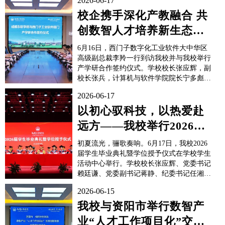
2026-06-17
校企携手深化产教融合 共
创数智人才培养新生态
——学校与西门子数字化
6月16日，西门子数字化工业软件大中华区
工业软件举行...
高级副总裁李羚一行到访我校并与我校举行
产学研合作签约仪式。学校校长张应辉，副
校长张兵，计算机与软件学院院长宁多彪，
智能科学与工程学院院长罗频捷，信息与商
2026-06-17
务管理学院院长赵媛媛出席仪式。仪式前，
李羚高级副总裁一行实地参观了我校实验实
以初心驭科技，以热爱赴
训中心，了解我校产教融合实践以及科研平
远方——我校举行2026届
台等方面的建设成果。来...
学生毕业典礼暨学位授予
初夏流光，骊歌奏响。6月17日，我校2026
仪式
届学生毕业典礼暨学位授予仪式在学校学生
活动中心举行。学校校长张应辉、党委书记
赖廷谦、党委副书记蒋静、纪委书记任湘
云、副校长张兵、副校长陈旭辉、副校长蒋
2026-06-15
利明、财务总监柳建春出席毕业典礼，各学
院、部门负责人，2026届毕业生代表，教师
我校与资阳市举行数智产
代表及家长代表齐聚一堂，共同见证全体毕
业“人才工作项目化”交流
业生圆...