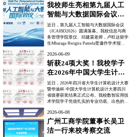
赛由中国人工智能学会、教育部高等学校计
我校师生亮相第九届人工
算机课程教学指导委员会联合主办，是国内
智能与大数据国际会议
机器人与人工智能...
（ICAIBD2026）
近日，第九届人工智能与大数据国际会议
（ICAIBD2026）圆满落幕。我校信息与商
务管理学院章仪、邱建霖老师，卢旺达留学
生Mbaraga Rwigira Pamela受邀作学术报
告，展现了我校师生的科研实力与综合素
2026-06-09
养。本次会议由IEEE与四川省计算机学会
联合主办，是人工智能与大数据领域极具影
斩获24项大奖！我校学子
响力的国际学术会议。会议汇聚了海内外院
在2026年中国大学生计算
士、高校知名专家及行业资深学者，围绕智
能算法...
机设计大赛省赛中勇创佳
近日，2026年四川省大学生计算机设计大赛
绩
暨华迪杯·中国大学生计算机设计大赛四川
省级赛获奖结果正式公布。我校数智应用技
术学院学子凭借扎实的专业功底、出色的创
新能力与高效的团队协作，在多个热门赛道
2026-06-08
中脱颖而出，斩获一等奖2项、二等奖7项、
三等奖15项，并有3支队伍成功晋级全国总
广州工商学院董事长吴卫
决赛。本次大赛吸引了省内69所高校的21...
洁一行来校考察交流