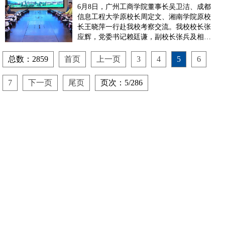
6月8日，广州工商学院董事长吴卫洁、成都
信息工程大学原校长周定文、湘南学院原校
长王晓萍一行赴我校考察交流。我校校长张
应辉，党委书记赖廷谦，副校长张兵及相关
二级学院负责人参加座谈。双方围绕高校发
展路径、产教融合、学科建设及教育转型等
总数：2859
首页
上一页
3
4
5
6
主题展开了深入交流。会上，张应辉校长对
广州工商学院一行的到来表示热烈欢迎，并
7
下一页
尾页
页次：5/286
简要介绍了我...