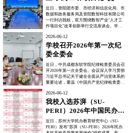
座谈会
近日，资阳团市委、市经济和信息化局、市
数据和政务服务局及资阳数智科技有限公司
一行到访我校，双方围绕数智产业“人才工
作项目化”改革创新举行交流座谈会。学校
副校长张兵、蒋利明出席会议，相关职能部
2026-06-12
门及二级学院负责人参加会议。会议由党群
工作部部长欧阳稚文主持。会上，张兵副校
学校召开2026年第一次纪
长对资阳市长期以来的支持表示感谢。他介
委全委会
绍了学校深耕数智...
近日，中共成都东软学院纪律检查委员会召
开2026年第一次全委会。会议深入学习贯彻
习近平总书记关于健全全面从严治党体系的
重要论述，重温《中国共产党纪律检查委员
会工作条例》，分析研判当前学校纪检监察
2026-06-12
工作形势，研究部署下一阶段重点工作任
务。学校纪委书记任湘云主持会议，全体纪
我校入选苏湃（SU-
委委员参会。会上，任湘云同志领学了习近
PERI）2026年中国民办本
平总书记在...
科高校综合发展卓越校名
近日，苏州大学民办教育研究中心（SU-
单
PERI）发布“苏湃（SU-PERI）2026年民办
本科高校高质量发展评价”研究成果，形