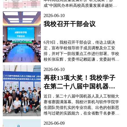
成“中国民办本科高校高质量发展卓越矩
阵”。我校成功入选全国72所综合发展卓越
2026-06-10
民办本科高校，同时也是四川省仅有的3所
获评高校之一。苏州大学民办教育研究中心
我校召开干部会议
（SU-PERI）是目前国内唯一由“双一流”...
6月9日，我校召开干部会议，传达上级决
定，宣布学校领导班子成员调整及分工安
排，并对下一阶段重点工作进行部署。学校
校长张应辉，党委书记赖廷谦，党委副书记
蒋静，纪委书记任湘云，副校长张兵、陈旭
2026-06-10
辉、蒋利明，财务总监柳建春出席会议，全
体中层干部参加会议。会议由党政办公室主
再获13项大奖！我校学子
任张劼主持。会上，党委组织部部长黄嘉庆
在第二十八届中国机器人
同志宣读了省委...
及人工智能大赛省赛中荣
近日，第二十八届中国机器人及人工智能大
获佳绩
赛省赛圆满落幕。我校计算机与软件学院学
生团队凭借扎实的专业功底、出色的创新思
维与过硬的实践能力，在全省数千名参赛选
手中脱颖而出，荣获一等奖4项、二等奖2
2026-06-09
项、三等奖7项。中国机器人及人工智能大