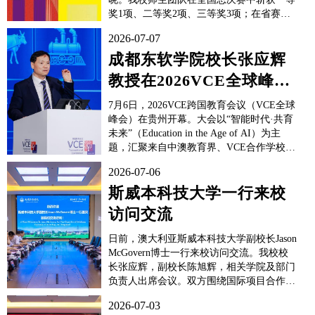
奖1项、二等奖2项、三等奖3项；在省赛中
荣获一等奖6项、二等奖12项、三等奖19
2026-07-07
项，累计获奖43项。本届大赛共吸引全国
1800余所高校报名参与，累计征集参赛作品
成都东软学院校长张应辉
31万余件，同济大学、江南大学、中国美
教授在2026VCE全球峰会
术...
作主题演讲
7月6日，2026VCE跨国教育会议（VCE全球
峰会）在贵州开幕。大会以“智能时代·共育
未来”（Education in the Age of AI）为主
题，汇聚来自中澳教育界、VCE合作学校、
澳大利亚高校、课程与评价机构、行业企业
2026-07-06
等领域的代表。来自悉尼大学、新南威尔士
大学、昆士兰大学、莫纳士大学、斯威本科
斯威本科技大学一行来校
技大学、迪肯大学、墨尔...
访问交流
日前，澳大利亚斯威本科技大学副校长Jason
McGovern博士一行来校访问交流。我校校
长张应辉，副校长陈旭辉，相关学院及部门
负责人出席会议。双方围绕国际项目合作、
国际化人才培养、学科建设及教育资源共享
2026-07-03
等议题开展深入交流。会上，张应辉校长代