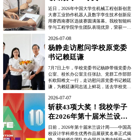
近日，2026年中国大学生机械工程创新创意
大赛工业协作机器人及数字孪生技术创新应
用赛西南赛区选拔赛圆满落幕。我校智能科
学与工程学院学生团队表现优异，荣获一等
奖1项、二等奖2项、三等奖1项。本届大赛
2026-07-08
以“数智赋能、协作创新”为主题，是国内具
有较高关注度和影响力的机械工程领域学科
杨静走访慰问学校原党委
专业赛事之一。该赛事重点考查学子对机器
书记赖廷谦
人末端夹具...
7月7日上午，学校党委书记杨静带领党委办
公室、校长办公室主任张劼、党群工作部部
长欧阳稚文一行，走访慰问原党委书记赖廷
谦，为赖廷谦同志送上鲜花，送去学校党
委、行政的暖心关怀。慰问交流时，杨静书
2026-07-07
记关心询问赖廷谦同志的身体状况与退休日
常，充分肯定赖廷谦同志任职期间为学校党
斩获43项大奖！我校学子
建引领、办学建设、师生发展等方面作出的
在2026年第十届米兰设计
重要贡献，向...
周——中国高校设计学科
日前，2026年第十届米兰设计周——中国高
师生...
校设计学科师生优秀作品展获奖名单正式揭
晓。我校师生团队在全国总决赛中斩获一等