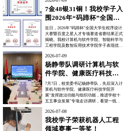
2026-07-09
7金48银31铜！我校学子入
围2026年“码蹄杯”全国大
学生程序设计大赛暨百...
近日，2026年“码蹄杯”全国大学生程序设计
大赛暨百度之星人才专项赛道省赛结果正式
揭晓。我校计算机与软件学院、智能科学与
工程学院及数智应用技术学院学子表现优
异，斩获金奖7项、银奖48项、铜奖31项，
2026-07-09
并有44名学子晋级全国总决赛。“码蹄杯”全
国大学生程序设计大赛由全国高等学校计算
杨静带队调研计算机与软
机教育研究会主办，长期与百度之星程序设
件学院、健康医疗科技学
计大...
院
7月7日，校党委书记杨静带队，先后深入计
算机与软件学院、健康医疗科技学院开
展“发挥政治功能与组织功能，推进学校十
五五事业发展”专项走访调研，看望一线教
师，并主持座谈会。党委副书记蒋静、纪委
2026-07-08
书记任湘云、副校长张兵及学校各相关职能
部门负责同志参加调研，计算机与软件学
我校学子荣获机器人工程
院、健康医疗科技学院的领导班子、党支部
领域赛事一等奖！
书记、教职工代表...