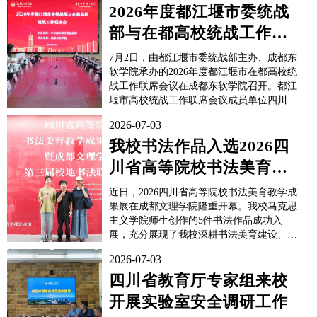
表学校对Jason McGovern博士一行的到来表
2026年度都江堰市委统战
示欢迎，并介绍了学校办学理念与...
部与在都高校统战工作联
席会议召开
7月2日，由都江堰市委统战部主办、成都东
软学院承办的2026年度都江堰市在都高校统
战工作联席会议在成都东软学院召开。都江
堰市高校统战工作联席会议成员单位四川农
业大学、成都外国语学院、成都东软学院、
2026-07-03
四川工商职业技术学院统战工作分管负责同
志，市委统战部有关负责同志参加会议。成
我校书法作品入选2026四
都东软学院党委副书记蒋静致辞，都江堰市
川省高等院校书法美育教
委常委...
学成果展
近日，2026四川省高等院校书法美育教学成
果展在成都文理学院隆重开幕。我校马克思
主义学院师生创作的5件书法作品成功入
展，充分展现了我校深耕书法美育建设、推
进“五育并举”的阶段性育人成效。本次展览
2026-07-03
由四川省高等教育学会、四川省书法家协会
指导，是全省高校书法美育领域的重要专业
四川省教育厅专家组来校
性展览，汇聚全省20所高校近200幅优秀作
开展实验室安全调研工作
品，...