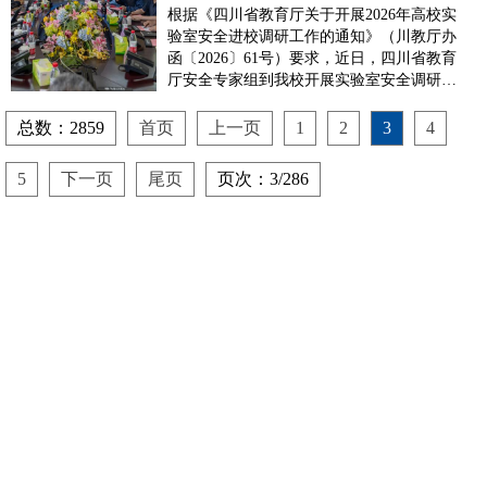
根据《四川省教育厅关于开展2026年高校实
验室安全进校调研工作的通知》（川教厅办
函〔2026〕61号）要求，近日，四川省教育
厅安全专家组到我校开展实验室安全调研工
作。学校纪委书记任湘云，实验实训中心主
任罗剑波、副主任巫家敏，保卫部副部长郭
总数：2859
首页
上一页
1
2
3
4
超及相关科室负责人参加调研。任湘云书记
代表学校对专家组的到来表示欢迎。他指
5
下一页
尾页
页次：3/286
出，...