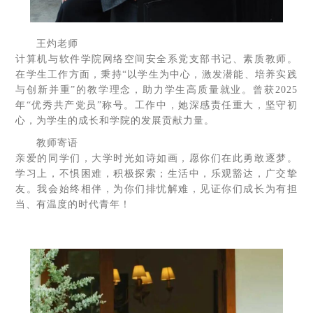
王灼老师
计算机与软件学院网络空间安全系党支部书记、素质教师。
在学生工作方面，秉持“以学生为中心，激发潜能、培养实践
与创新并重”的教学理念，助力学生高质量就业。曾获2025
年“优秀共产党员”称号。工作中，她深感责任重大，坚守初
心，为学生的成长和学院的发展贡献力量。
教师寄语
亲爱的同学们，大学时光如诗如画，愿你们在此勇敢逐梦。
学习上，不惧困难，积极探索；生活中，乐观豁达，广交挚
友。我会始终相伴，为你们排忧解难，见证你们成长为有担
当、有温度的时代青年！