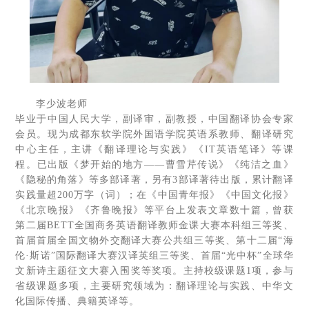
李少波老师
毕业于中国人民大学，副译审，副教授，中国翻译协会专家
会员。现为成都东软学院外国语学院英语系教师、翻译研究
中心主任，主讲《翻译理论与实践》《IT英语笔译》等课
程。已出版《梦开始的地方——曹雪芹传说》《纯洁之血》
《隐秘的角落》等多部译著，另有3部译著待出版，累计翻译
实践量超200万字（词）；在《中国青年报》《中国文化报》
《北京晚报》《齐鲁晚报》等平台上发表文章数十篇，曾获
第二届BETT全国商务英语翻译教师金课大赛本科组三等奖、
首届首届全国文物外交翻译大赛公共组三等奖、第十二届“海
伦·斯诺”国际翻译大赛汉译英组三等奖、首届“光中杯”全球华
文新诗主题征文大赛入围奖等奖项。主持校级课题1项，参与
省级课题多项，主要研究领域为：翻译理论与实践、中华文
化国际传播、典籍英译等。