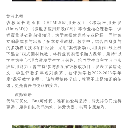
黄波老师
该教师长期承担《HTML5应用开发》《移动应用开发
(Unity3D)》《微服务应用开发(C#)》等专业核心课教学，课
程覆盖基础到前沿知识，为学生搭建完整专业阶梯；同时独
立编著或参与出版了多本专业教材。教学中，结合自身参与
的多项横向技术项目经验，采用“案例驱动+小组协作+线上线
下混合”模式因材施教，将行业真实需求融入课堂，秉持“以
学生为中心”理念激发学生学习兴趣、培养学生自主学习与实
践应用能力；曾主持/参与多项省级教改项目，发表了多篇论
文，学生评教多年名列前茅，被评为学校2022-2023学年
度“课堂教学名师”。该教师始终坚信，教育不止是知识的传
递，更是责任与使命的接力。
教师寄语
代码可优化，Bug可修复，唯有热爱与坚持，能支撑你们走得
更远，愿你们以代码为笔、热爱为墨，书写专属精彩。