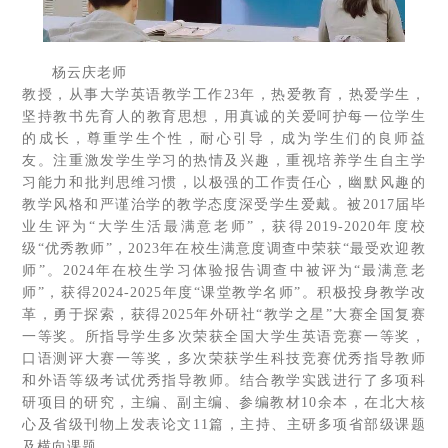
杨云庆老师
教授，从事大学英语教学工作23年，热爱教育，热爱学生，
坚持教书先育人的教育思想，用真诚的关爱呵护每一位学生
的成长，尊重学生个性，耐心引导，成为学生们的良师益
友。注重激发学生学习的热情及兴趣，重视培养学生自主学
习能力和批判思维习惯，以极强的工作责任心，幽默风趣的
教学风格和严谨治学的教学态度深受学生爱戴。被2017届毕
业生评为“大学生活最满意老师”，获得2019-2020年度校
级“优秀教师”，2023年在校生满意度调查中荣获“最受欢迎教
师”。2024年在校生学习体验报告调查中被评为“最满意老
师”，获得2024-2025年度“课堂教学名师”。积极投身教学改
革，勇于探索，获得2025年外研社“教学之星”大赛全国复赛
一等奖。所指导学生多次荣获全国大学生英语竞赛一等奖，
口语测评大赛一等奖，多次荣获学生科技竞赛优秀指导教师
和外语等级考试优秀指导教师。结合教学实践进行了多项科
研项目的研究，主编、副主编、参编教材10余本，在北大核
心及省级刊物上发表论文11篇，主持、主研多项省部级课题
及横向课题。