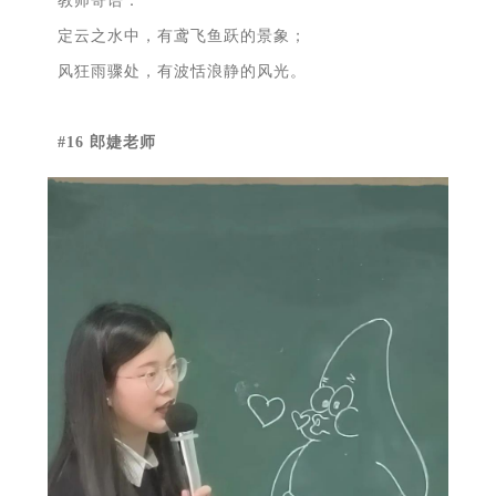
教师寄语：
定云之水中，有鸢飞鱼跃的景象；
风狂雨骤处，有波恬浪静的风光。
#16 郎婕老师