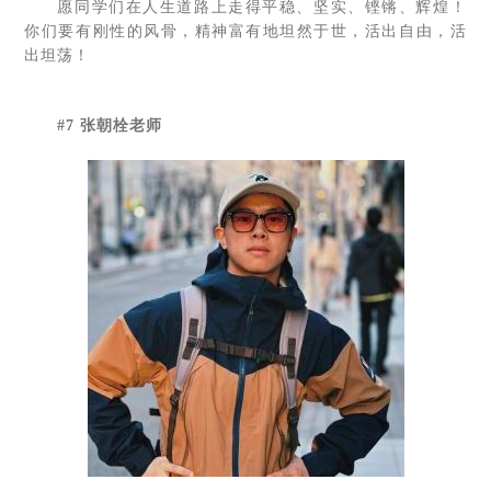
愿同学们在人生道路上走得平稳、坚实、铿锵、辉煌！
你们要有刚性的风骨，精神富有地坦然于世，活出自由，活
出坦荡！
#7 张朝栓老师