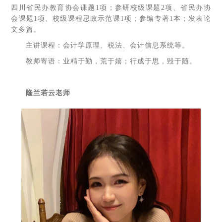
四川省民办教育协会课题1项；参研校级课题2项、省民办协
会课题1项、校级课程思政示范课1项；参编专著1本；发表论
文多篇。
主讲课程：会计学原理、税法、会计信息系统等。
教师寄语：业精于勤，荒于嬉；行成于思，毁于随。
隆兰若云老师