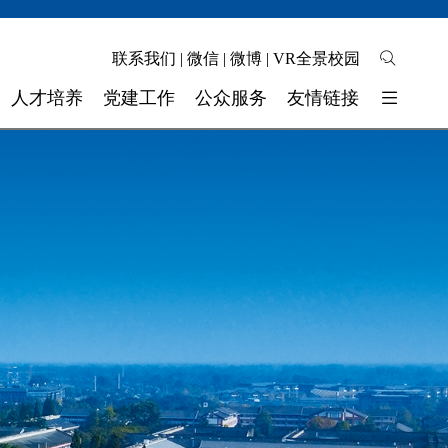
联系我们
|
微信
|
微博
|
VR全景校园
人才培养
党建工作
公众服务
友情链接
培养模式
校园地图
东软睿新科技集团
教学质量
自助缴费
大连东软信息学院
学生工作
校长信箱
广东东软学院
校 团 委
联系我们
四川省高校网络理政平台
实验实训
师资力量
奖助学金