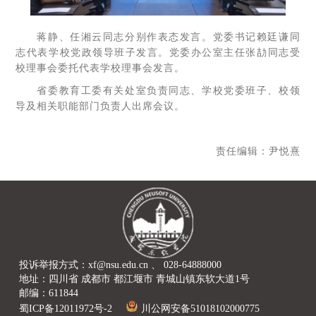
蒋静、任湘云同志分别作表态发言。党委书记赖廷谦同
志代表学校党政领导班子发言。党委办公室主任张劼同志受
校理事会委托代表学校理事会发言。
省委教育工委有关处室负责同志、学校党委班子、校领
导及相关职能部门负责人出席会议。
责任编辑：尹悦熹
投诉举报方式：xf@nsu.edu.cn 、 028-64888000
地址：四川省 成都市 都江堰市 青城山镇东软大道1号
邮编：611844
蜀ICP备12011972号-2
川公网安备51018102000775