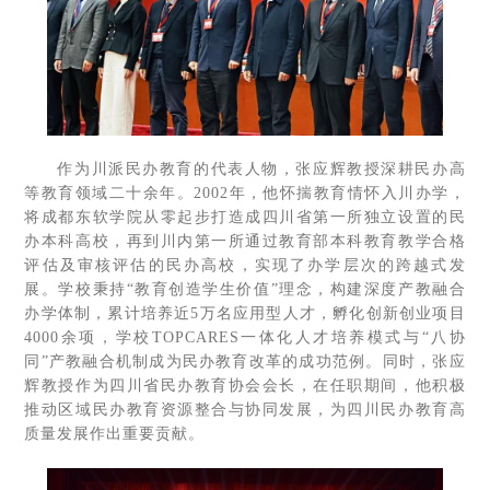
作为川派民办教育的代表人物，张应辉教授深耕民办高
等教育领域二十余年。2002年，他怀揣教育情怀入川办学，
将成都东软学院从零起步打造成四川省第一所独立设置的民
办本科高校，再到川内第一所通过教育部本科教育教学合格
评估及审核评估的民办高校，实现了办学层次的跨越式发
展。学校秉持“教育创造学生价值”理念，构建深度产教融合
办学体制，累计培养近5万名应用型人才，孵化创新创业项目
4000余项，学校TOPCARES一体化人才培养模式与“八协
同”产教融合机制成为民办教育改革的成功范例。同时，张应
辉教授作为四川省民办教育协会会长，在任职期间，他积极
推动区域民办教育资源整合与协同发展，为四川民办教育高
质量发展作出重要贡献。