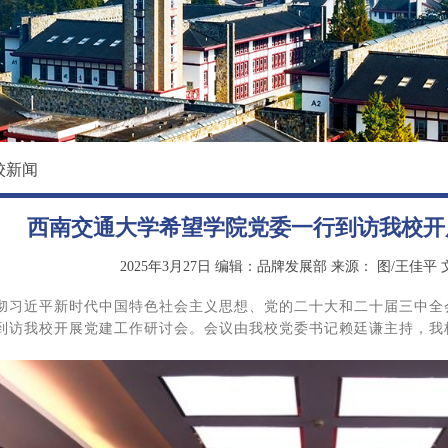
校园环境
国际教育学院
影像东软
数据科学与基础学院
大学精神
马克思主义学院
创新创业学院
校新闻
继续教育（培训）学院
西南交通大学希望学院党委一行到访我校开
退役军人教育学院
2025年3月27日
编辑：品牌发展部
来源：
图/王佳平 
彻习近平新时代中国特色社会主义思想、党的二十大和二十届三中全
到访我校开展党建工作研讨会。会议由我校党委书记赖廷谦主持，我