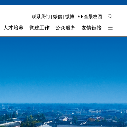
联系我们
|
微信
|
微博
|
VR全景校园
人才培养
党建工作
公众服务
友情链接
培养模式
校园地图
东软睿新科技集团
教学质量
自助缴费
大连东软信息学院
学生工作
校长信箱
广东东软学院
校 团 委
联系我们
四川省高校网络理政平台
实验实训
师资力量
奖助学金