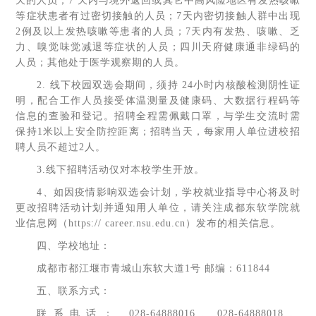
天的人员；7 天内与境外返回或其它中高风险地区有发热咳嗽
等症状患者有过密切接触的人员；7天内密切接触人群中出现
2例及以上发热咳嗽等患者的人员；7天内有发热、咳嗽、乏
力、嗅觉味觉减退等症状的人员；四川天府健康通非绿码的
人员；其他处于医学观察期的人员。
2. 线下校园双选会期间，须持 24小时内核酸检测阴性证
明，配合工作人员接受体温测量及健康码、大数据行程码等
信息的查验和登记。招聘全程需佩戴口罩，与学生交流时需
保持1米以上安全防控距离；招聘当天，每家用人单位进校招
聘人员不超过2人。
3.线下招聘活动仅对本校学生开放。
4、如因疫情影响双选会计划，学校就业指导中心将及时
更改招聘活动计划并通知用人单位，请关注成都东软学院就
业信息网（https:// career.nsu.edu.cn）发布的相关信息。
四、学校地址：
成都市都江堰市青城山东软大道1号 邮编：611844
五、联系方式：
联系电话： 028-64888016、028-64888018、