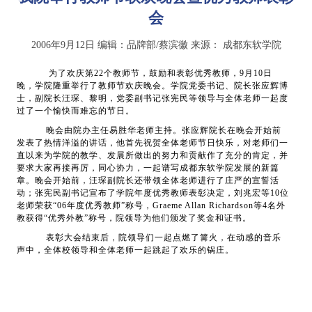
会
2006年9月12日
编辑：品牌部/蔡滨徽
来源：
成都东软学院
为了欢庆第
22
个教师节，鼓励和表彰优秀教师，
9
月
10
日
晚，学院隆重举行了教师节欢庆晚会。学院党委书记、院长张应辉博
士，副院长汪琛、黎明，党委副书记张宪民等领导与全体老师一起度
过了一个愉快而难忘的节日。
晚会由院办主任易胜华老师主持。张应辉院长在晚会开始前
发表了热情洋溢的讲话，他首先祝贺全体老师节日快乐，对老师们一
直以来为学院的教学、发展所做出的努力和贡献作了充分的肯定，并
要求大家再接再厉，同心协力，一起谱写成都东软学院发展的新篇
章。晚会开始前，汪琛副院长还带领全体老师进行了庄严的宣誓活
动；张宪民副书记宣布了学院年度优秀教师表彰决定，刘兆宏等
10
位
老师荣获“
06
年度优秀教师”称号，
Graeme Allan Richardson
等
4
名外
教获得“优秀外教”称号，院领导为他们颁发了奖金和证书。
表彰大会结束后，院领导们一起点燃了篝火，在动感的音乐
声中，全体校领导和全体老师一起跳起了欢乐的锅庄。