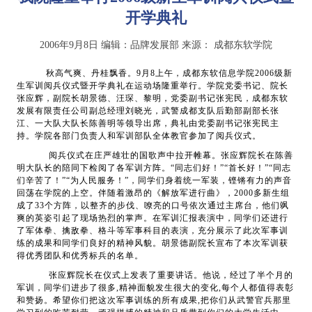
开学典礼
2006年9月8日
编辑：品牌发展部
来源：
成都东软学院
秋高气爽、丹桂飘香。
9月8上午，成都东软信息学院2006级新
生军训阅兵仪式暨开学典礼在运动场隆重举行。学院党委书记、院长
张应辉，副院长胡景德、汪琛、黎明，党委副书记张宪民，成都东软
发展有限责任公司副总经理刘晓光，武警成都支队后勤部副部长张
江、一大队大队长陈善明等领导出席，典礼由党委副书记张宪民主
持。学院各部门负责人和军训部队全体教官参加了阅兵仪式。
阅兵仪式在庄严雄壮的国歌声中拉开帷幕。张应辉院长在陈善
明大队长的陪同下检阅了各军训方阵。“同志们好！”“首长好！”“同志
们辛苦了！”“为人民服务！”，同学们身着统一军装，铿锵有力的声音
回荡在学院的上空。伴随着激昂的《解放军进行曲》，
2000多新生组
成了33个方阵，以整齐的步伐、嘹亮的口号依次通过主席台，他们飒
爽的英姿引起了现场热烈的掌声。在军训汇报表演中，同学们还进行
了军体拳、擒敌拳、格斗等军事科目的表演，充分展示了此次军事训
练的成果和同学们良好的精神风貌。胡景德副院长宣布了本次军训获
得优秀团队和优秀标兵的名单。
张应辉院长在仪式上发表了重要讲话。他说，经过了半个月的
军训，同学们进步了很多
,精神面貌发生很大的变化,每个人都值得表彰
和赞扬。希望你们把这次军事训练的所有成果,把你们从
武警
官兵
那里