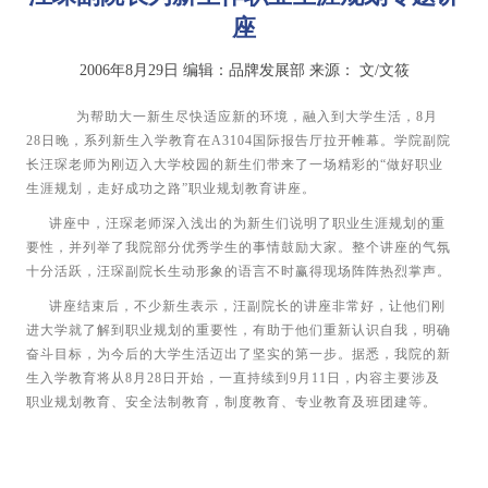
座
2006年8月29日
编辑：品牌发展部
来源：
文/文筱
为帮助大一新生尽快适应新的环境，融入到大学生活，
8
月
28
日晚，系列新生入学教育在
A3104
国际报告厅拉开帷幕。学院副院
长汪琛老师为刚迈入大学校园的新生们带来了一场精彩的“做好职业
生涯规划，走好成功之路”职业规划教育讲座。
讲座中，汪琛老师深入浅出的为新生们说明了职业生涯规划的重
要性，并列举了我院部分优秀学生的事情鼓励大家。整个讲座的气氛
十分活跃，汪琛副院长生动形象的语言不时赢得现场阵阵热烈掌声。
讲座结束后，不少新生表示，汪副院长的讲座非常好，让他们刚
进大学就了解到职业规划的重要性，有助于他们重新认识自我，明确
奋斗目标，为今后的大学生活迈出了坚实的第一步。
据悉，我院的新
生入学教育将从
8
月
28
日开始，一直持续到
9
月
11
日，内容主要涉及
职业规划教育、安全法制教育，制度教育、专业教育及班团建等。