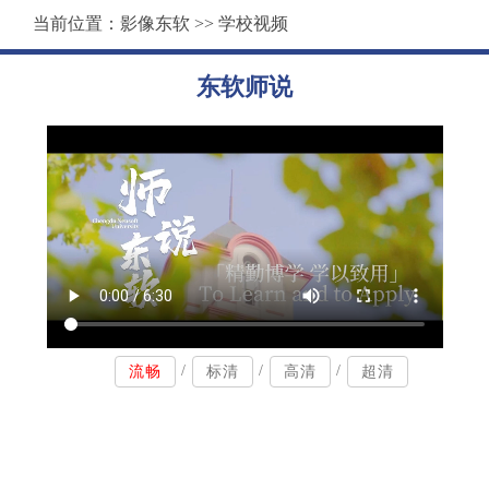
当前位置：
影像东软
>>
学校视频
东软师说
/
/
/
流畅
标清
高清
超清